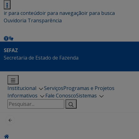
ir para conteúdo
ir para navegação
ir para busca
Ouvidoria
Transparência
SEFAZ
Secretaria de Estado de Fazenda
Institucional
Serviços
Programas e Projetos
Informativos
Fale Conosco
Sistemas
Pesquisar
por: