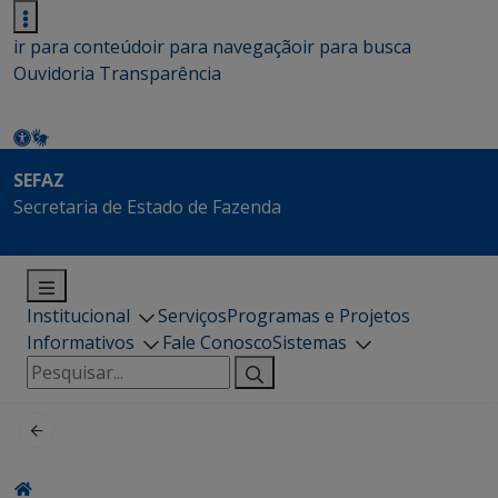
ir para conteúdo
ir para navegação
ir para busca
Ouvidoria
Transparência
SEFAZ
Secretaria de Estado de Fazenda
Institucional
Serviços
Programas e Projetos
Informativos
Fale Conosco
Sistemas
Pesquisar
por: