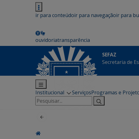
ir para conteúdo
ir para navegação
ir para b
ouvidoria
transparência
SEFAZ
Secretaria de E
Institucional
Serviços
Programas e Projet
Pesquisar
por: