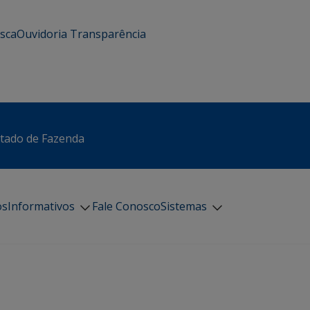
usca
Ouvidoria
Transparência
stado de Fazenda
os
Informativos
Fale Conosco
Sistemas