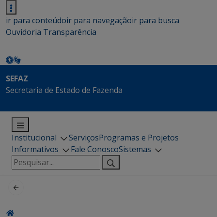
ir para conteúdo
ir para navegação
ir para busca
Ouvidoria
Transparência
SEFAZ
Secretaria de Estado de Fazenda
Institucional
Serviços
Programas e Projetos
Informativos
Fale Conosco
Sistemas
Pesquisar
por: