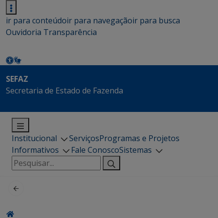
ir para conteúdo
ir para navegação
ir para busca
Ouvidoria
Transparência
SEFAZ
Secretaria de Estado de Fazenda
Institucional
Serviços
Programas e Projetos
Informativos
Fale Conosco
Sistemas
Pesquisar
por: