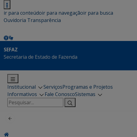
ir para conteúdo
ir para navegação
ir para busca
Ouvidoria
Transparência
SEFAZ
Secretaria de Estado de Fazenda
Institucional
Serviços
Programas e Projetos
Informativos
Fale Conosco
Sistemas
Pesquisar
por: