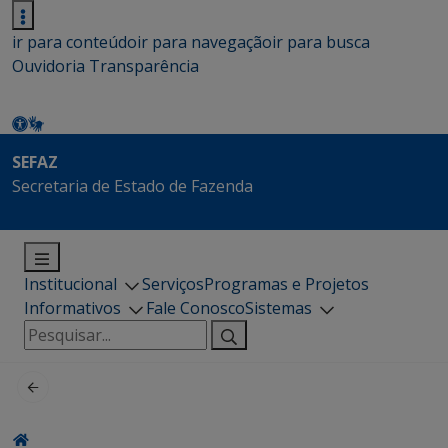
ir para conteúdo
ir para navegação
ir para busca
Ouvidoria
Transparência
SEFAZ
Secretaria de Estado de Fazenda
Institucional
Serviços
Programas e Projetos
Informativos
Fale Conosco
Sistemas
Pesquisar
por: