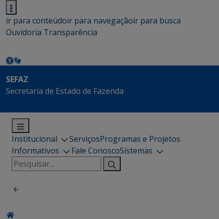
ir para conteúdo
ir para navegação
ir para busca
Ouvidoria
Transparência
SEFAZ
Secretaria de Estado de Fazenda
Institucional
Serviços
Programas e Projetos
Informativos
Fale Conosco
Sistemas
Pesquisar
por: