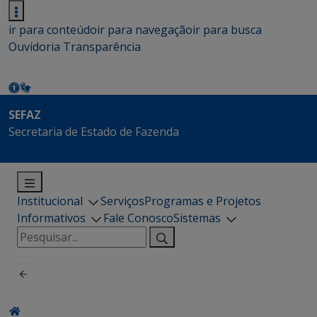
ir para conteúdo
ir para navegação
ir para busca
Ouvidoria
Transparência
SEFAZ
Secretaria de Estado de Fazenda
Institucional
Serviços
Programas e Projetos
Informativos
Fale Conosco
Sistemas
Pesquisar
por: