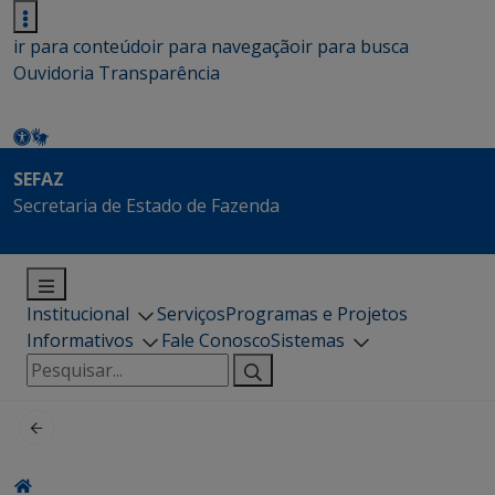
ir para conteúdo
ir para navegação
ir para busca
Ouvidoria
Transparência
SEFAZ
Secretaria de Estado de Fazenda
Institucional
Serviços
Programas e Projetos
Informativos
Fale Conosco
Sistemas
Pesquisar
por: