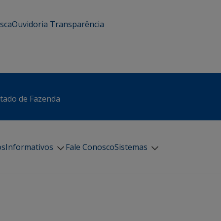
usca
Ouvidoria
Transparência
stado de Fazenda
os
Informativos
Fale Conosco
Sistemas