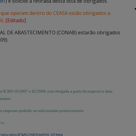
br/
) e solicite a retirada desta lista de obrigados.
s que operam dentro do CEASA estão obrigados a
).
[Editado]
AL DE ABASTECIMENTO (CONAB) estarão obrigados
09).
s ICMS 10/2007 e 42/2009, está obrigada a partir da respectiva data,
ntadas.
ras empresas poderão ser adicionadas posteriormente.
F-e:
rotocolos/ICMS/2007/pt010_07.htm