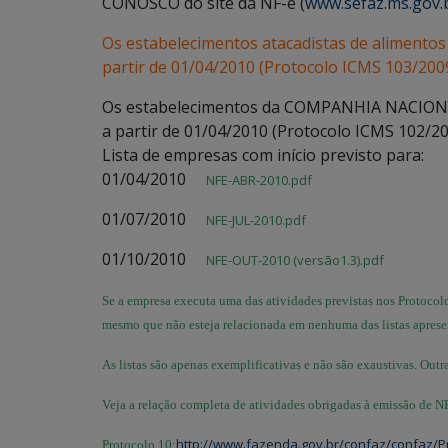
CONOSCO do site da NF-e (
www.sefaz.ms.gov.
Os estabelecimentos atacadistas de alimento
partir de 01/04/2010 (Protocolo ICMS 103/2009
Os estabelecimentos da COMPANHIA NACION
a partir de 01/04/2010 (Protocolo ICMS 102/20
Lista de empresas com início previsto para:
01/04/2010
NFE-ABR-2010.pdf
01/07/2010
NFE-JUL-2010.pdf
01/10/2010
NFE-OUT-2010 (versão1.3).pdf
Se a empresa executa uma das atividades previstas nos Protocolo
mesmo que não esteja relacionada em nenhuma das listas aprese
As listas são apenas exemplificativas e não são exaustivas. Out
Veja a relação completa de atividades obrigadas à emissão de N
http://www.fazenda.gov.br/confaz/confaz/P
Protocolo 10: