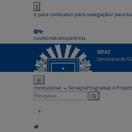
ir para conteúdo
ir para navegação
ir para b
ouvidoria
transparência
SEFAZ
Secretaria de E
Institucional
Serviços
Programas e Projet
Pesquisar
por: