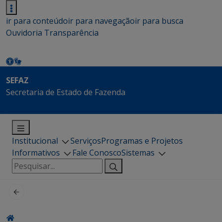
ir para conteúdo
ir para navegação
ir para busca
Ouvidoria
Transparência
SEFAZ
Secretaria de Estado de Fazenda
Institucional
Serviços
Programas e Projetos
Informativos
Fale Conosco
Sistemas
Pesquisar
por: