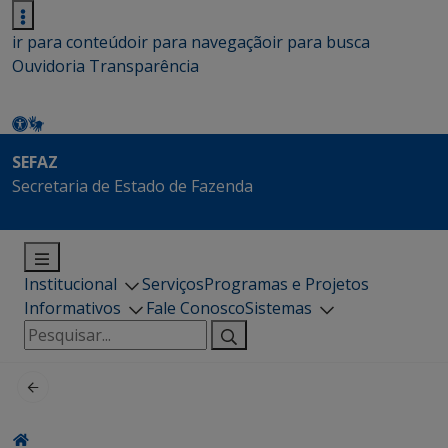
ir para conteúdo
ir para navegação
ir para busca
Ouvidoria
Transparência
SEFAZ
Secretaria de Estado de Fazenda
Institucional
Serviços
Programas e Projetos
Informativos
Fale Conosco
Sistemas
Pesquisar
por: