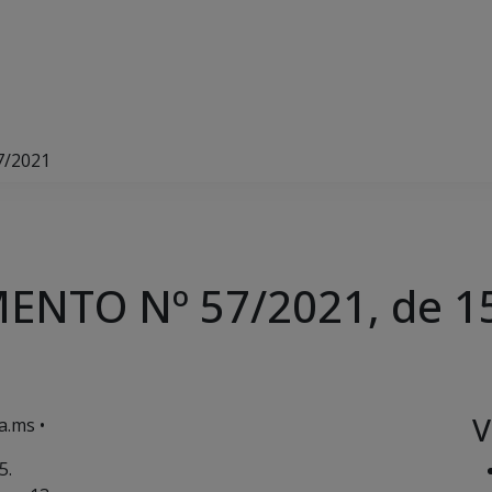
7/2021
NTO Nº 57/2021, de 1
V
a.ms •
5.