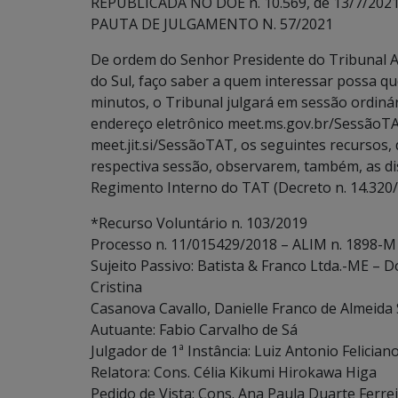
REPUBLICADA NO DOE n. 10.569, de 13/7/2021,
PAUTA DE JULGAMENTO N. 57/2021
De ordem do Senhor Presidente do Tribunal A
do Sul, faço saber a quem interessar possa que
minutos, o Tribunal julgará em sessão ordinári
endereço eletrônico meet.ms.gov.br/SessãoTA
meet.jit.si/SessãoTAT, os seguintes recursos, 
respectiva sessão, observarem, também, as dispo
Regimento Interno do TAT (Decreto n. 14.320/
*Recurso Voluntário n. 103/2019
Processo n. 11/015429/2018 – ALIM n. 1898-M
Sujeito Passivo: Batista & Franco Ltda.-ME – 
Cristina
Casanova Cavallo, Danielle Franco de Almeida
Autuante: Fabio Carvalho de Sá
Julgador de 1ª Instância: Luiz Antonio Felician
Relatora: Cons. Célia Kikumi Hirokawa Higa
Pedido de Vista: Cons. Ana Paula Duarte Ferre