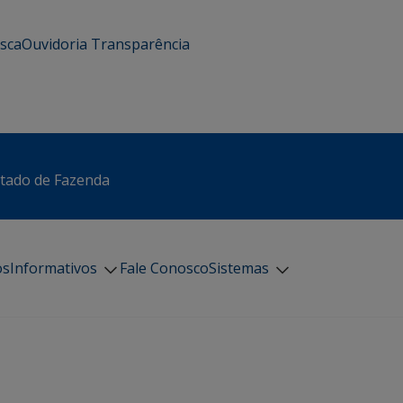
usca
Ouvidoria
Transparência
stado de Fazenda
os
Informativos
Fale Conosco
Sistemas