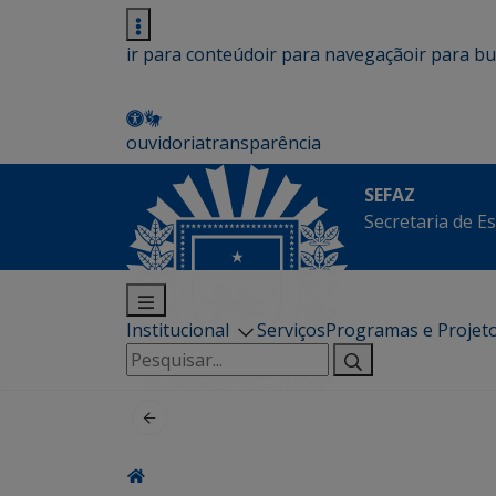
ir para conteúdo
ir para navegação
ir para b
ouvidoria
transparência
SEFAZ
Secretaria de E
Institucional
Serviços
Programas e Projet
Pesquisar
por: