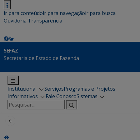
ir para conteúdo
ir para navegação
ir para busca
Ouvidoria
Transparência
SEFAZ
Secretaria de Estado de Fazenda
Institucional
Serviços
Programas e Projetos
Informativos
Fale Conosco
Sistemas
Pesquisar
por: