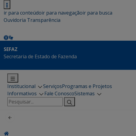
ir para conteúdo
ir para navegação
ir para busca
Ouvidoria
Transparência
SEFAZ
Secretaria de Estado de Fazenda
Institucional
Serviços
Programas e Projetos
Informativos
Fale Conosco
Sistemas
Pesquisar
por: