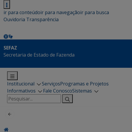
ir para conteúdo
ir para navegação
ir para busca
Ouvidoria
Transparência
SEFAZ
Secretaria de Estado de Fazenda
Institucional
Serviços
Programas e Projetos
Informativos
Fale Conosco
Sistemas
Pesquisar
por: