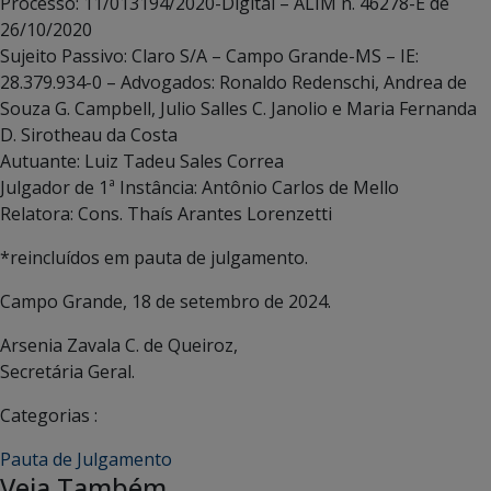
Processo: 11/013194/2020-Digital – ALIM n. 46278-E de
26/10/2020
Sujeito Passivo: Claro S/A – Campo Grande-MS – IE:
28.379.934-0 – Advogados: Ronaldo Redenschi, Andrea de
Souza G. Campbell, Julio Salles C. Janolio e Maria Fernanda
D. Sirotheau da Costa
Autuante: Luiz Tadeu Sales Correa
Julgador de 1ª Instância: Antônio Carlos de Mello
Relatora: Cons. Thaís Arantes Lorenzetti
*reincluídos em pauta de julgamento.
Campo Grande, 18 de setembro de 2024.
Arsenia Zavala C. de Queiroz,
Secretária Geral.
Categorias :
Pauta de Julgamento
Veja Também