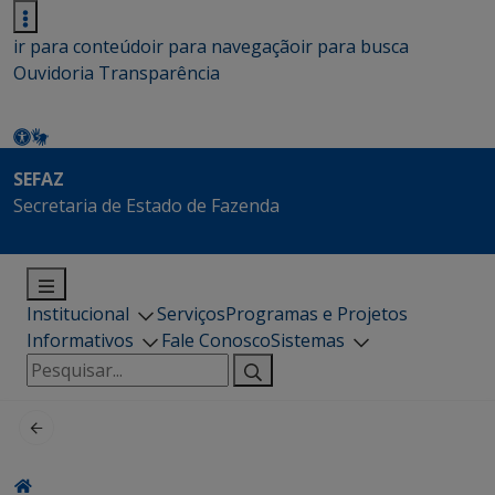
ir para conteúdo
ir para navegação
ir para busca
Ouvidoria
Transparência
SEFAZ
Secretaria de Estado de Fazenda
Institucional
Serviços
Programas e Projetos
Informativos
Fale Conosco
Sistemas
Pesquisar
por: