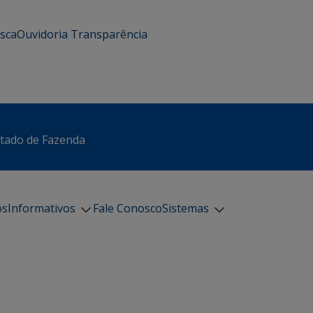
usca
Ouvidoria
Transparência
stado de Fazenda
os
Informativos
Fale Conosco
Sistemas