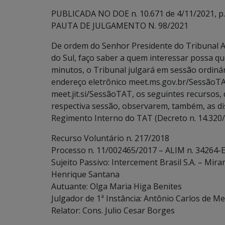
PUBLICADA NO DOE n. 10.671 de 4/11/2021, p.
PAUTA DE JULGAMENTO N. 98/2021
De ordem do Senhor Presidente do Tribunal A
do Sul, faço saber a quem interessar possa qu
minutos, o Tribunal julgará em sessão ordinári
endereço eletrônico meet.ms.gov.br/SessãoTA
meet.jit.si/SessãoTAT, os seguintes recursos, 
respectiva sessão, observarem, também, as dispo
Regimento Interno do TAT (Decreto n. 14.320/
Recurso Voluntário n. 217/2018
Processo n. 11/002465/2017 – ALIM n. 34264-
Sujeito Passivo: Intercement Brasil S.A. – Mir
Henrique Santana
Autuante: Olga Maria Higa Benites
Julgador de 1ª Instância: Antônio Carlos de Me
Relator: Cons. Julio Cesar Borges