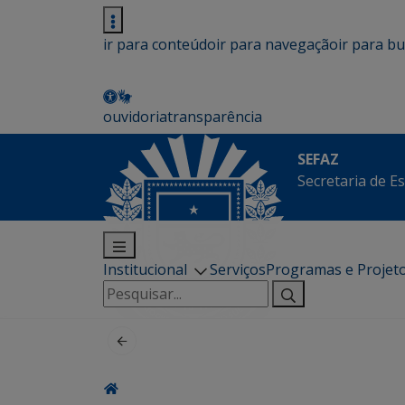
ir para conteúdo
ir para navegação
ir para b
ouvidoria
transparência
SEFAZ
Secretaria de E
Institucional
Serviços
Programas e Projet
Pesquisar
por: