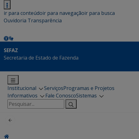
ir para conteúdo
ir para navegação
ir para busca
Ouvidoria
Transparência
SEFAZ
Secretaria de Estado de Fazenda
Institucional
Serviços
Programas e Projetos
Informativos
Fale Conosco
Sistemas
Pesquisar
por: