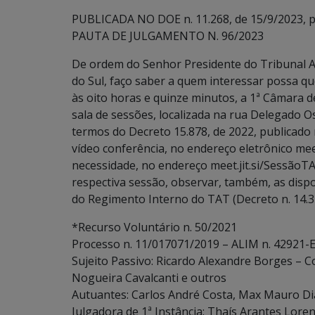
PUBLICADA NO DOE n. 11.268, de 15/9/2023, p.
PAUTA DE JULGAMENTO N. 96/2023
De ordem do Senhor Presidente do Tribunal A
do Sul, faço saber a quem interessar possa q
às oito horas e quinze minutos, a 1ª Câmara d
sala de sessões, localizada na rua Delegado 
termos do Decreto 15.878, de 2022, publicado
vídeo conferência, no endereço eletrônico m
necessidade, no endereço meet.jit.si/SessãoTA
respectiva sessão, observar, também, as disposiçõ
do Regimento Interno do TAT (Decreto n. 14.3
*Recurso Voluntário n. 50/2021
Processo n. 11/017071/2019 – ALIM n. 42921-E
Sujeito Passivo: Ricardo Alexandre Borges – Co
Nogueira Cavalcanti e outros
Autuantes: Carlos André Costa, Max Mauro D
Julgadora de 1ª Instância: Thaís Arantes Loren