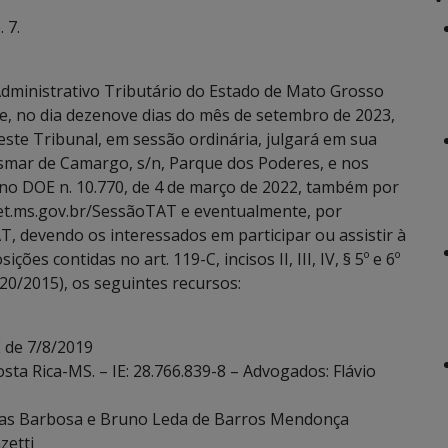
 7.
dministrativo Tributário do Estado de Mato Grosso
ue, no dia dezenove dias do mês de setembro de 2023,
este Tribunal, em sessão ordinária, julgará em sua
Osmar de Camargo, s/n, Parque dos Poderes, e nos
 no DOE n. 10.770, de 4 de março de 2022, também por
eet.ms.gov.br/SessãoTAT e eventualmente, por
T, devendo os interessados em participar ou assistir à
es contidas no art. 119-C, incisos II, III, IV, § 5º e 6º
20/2015), os seguintes recursos:
 de 7/8/2019
sta Rica-MS. – IE: 28.766.839-8 – Advogados: Flávio
ias Barbosa e Bruno Leda de Barros Mendonça
zetti