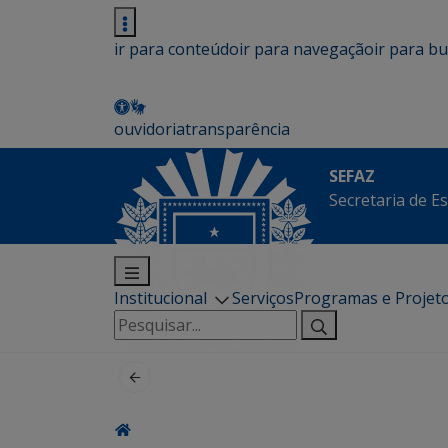
ir para conteúdo
ir para navegação
ir para b
ouvidoria
transparência
SEFAZ
Secretaria de E
Institucional
Serviços
Programas e Projet
Pesquisar
por: