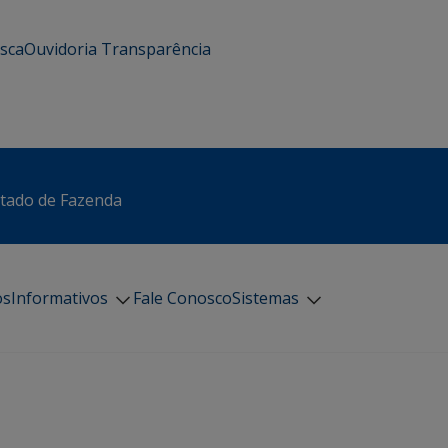
usca
Ouvidoria
Transparência
stado de Fazenda
os
Informativos
Fale Conosco
Sistemas