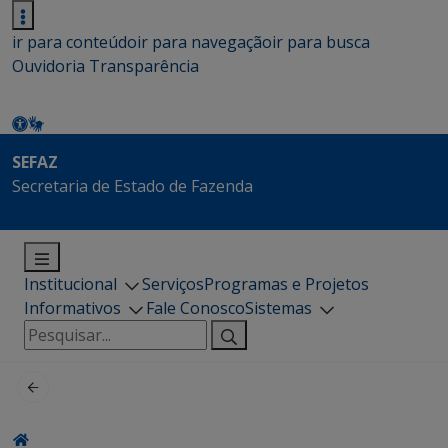
ir para conteúdo
ir para navegação
ir para busca
Ouvidoria
Transparência
SEFAZ
Secretaria de Estado de Fazenda
Institucional
Serviços
Programas e Projetos
Informativos
Fale Conosco
Sistemas
Pesquisar
por: