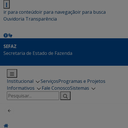
ir para conteúdo
ir para navegação
ir para busca
Ouvidoria
Transparência
SEFAZ
Secretaria de Estado de Fazenda
Institucional
Serviços
Programas e Projetos
Informativos
Fale Conosco
Sistemas
Pesquisar
por: