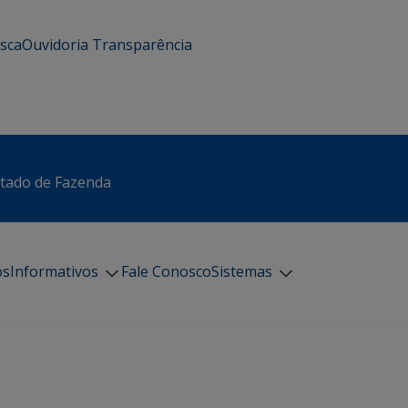
usca
Ouvidoria
Transparência
stado de Fazenda
os
Informativos
Fale Conosco
Sistemas