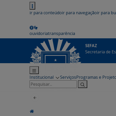
ir para conteúdo
ir para navegação
ir para b
ouvidoria
transparência
SEFAZ
Secretaria de E
Institucional
Serviços
Programas e Projet
Pesquisar
por: