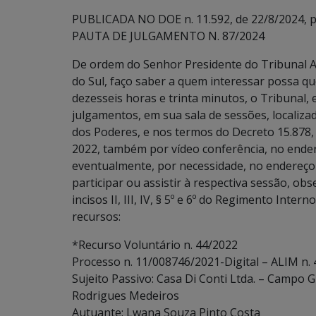
PUBLICADA NO DOE n. 11.592, de 22/8/2024, p.
PAUTA DE JULGAMENTO N. 87/2024
De ordem do Senhor Presidente do Tribunal A
do Sul, faço saber a quem interessar possa que
dezesseis horas e trinta minutos, o Tribunal,
julgamentos, em sua sala de sessões, localiz
dos Poderes, e nos termos do Decreto 15.878, 
2022, também por vídeo conferência, no ende
eventualmente, por necessidade, no endereço
participar ou assistir à respectiva sessão, ob
incisos II, III, IV, § 5º e 6º do Regimento Inte
recursos:
*Recurso Voluntário n. 44/2022
Processo n. 11/008746/2021-Digital – ALIM n.
Sujeito Passivo: Casa Di Conti Ltda. – Campo G
Rodrigues Medeiros
Autuante: Lwana Souza Pinto Costa