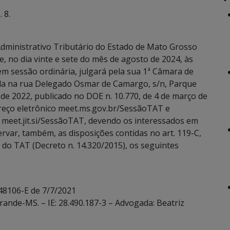
 8.
dministrativo Tributário do Estado de Mato Grosso
, no dia vinte e sete do mês de agosto de 2024, às
 em sessão ordinária, julgará pela sua 1ª Câmara de
ada na rua Delegado Osmar de Camargo, s/n, Parque
de 2022, publicado no DOE n. 10.770, de 4 de março de
reço eletrônico meet.ms.gov.br/SessãoTAT e
 meet.jit.si/SessãoTAT, devendo os interessados em
servar, também, as disposições contidas no art. 119-C,
rno do TAT (Decreto n. 14.320/2015), os seguintes
 48106-E de 7/7/2021
rande-MS. – IE: 28.490.187-3 – Advogada: Beatriz