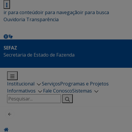
ir para conteúdo
ir para navegação
ir para busca
Ouvidoria
Transparência
SEFAZ
Secretaria de Estado de Fazenda
Institucional
Serviços
Programas e Projetos
Informativos
Fale Conosco
Sistemas
Pesquisar
por: