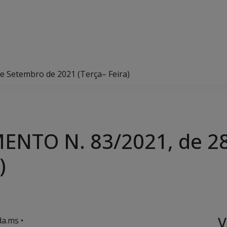
 Setembro de 2021 (Terça– Feira)
NTO N. 83/2021, de 28
)
V
a.ms •