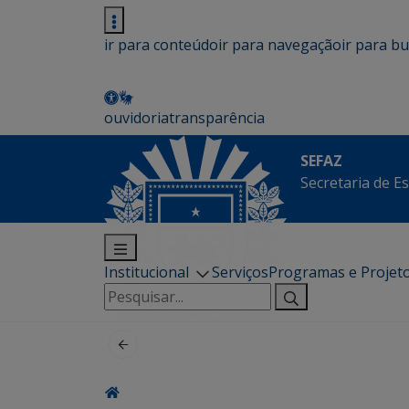
ir para conteúdo
ir para navegação
ir para b
ouvidoria
transparência
SEFAZ
Secretaria de E
Institucional
Serviços
Programas e Projet
Pesquisar
por: