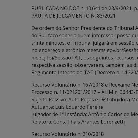
PUBLICADA NO DOE n. 10.641 de 23/9/2021, p.
PAUTA DE JULGAMENTO N. 83/2021
De ordem do Senhor Presidente do Tribunal A
do Sul, faço saber a quem interessar possa qu
trinta minutos, o Tribunal julgará em sessão o
no endereço eletrônico meet.ms.gov.br/Sessã
meet.jit.si/SessãoTAT, os seguintes recursos, 
respectiva sessão, observarem, também, as dispo
Regimento Interno do TAT (Decreto n. 14.320/
Recurso Voluntário n. 167/2018 e Reexame Ne
Processo n. 11/021201/2017 – ALIM n. 36443-E
Sujeito Passivo: Auto Peças e Distribuidora M
Autuante: Luis Eduardo Pereira
Julgador de 1ª Instância: Antônio Carlos de Me
Relatora: Cons. Thaís Arantes Lorenzetti
Recurso Voluntário n. 210/2018