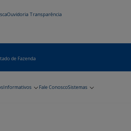
usca
Ouvidoria
Transparência
stado de Fazenda
os
Informativos
Fale Conosco
Sistemas