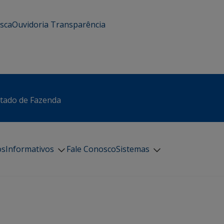
usca
Ouvidoria
Transparência
stado de Fazenda
os
Informativos
Fale Conosco
Sistemas