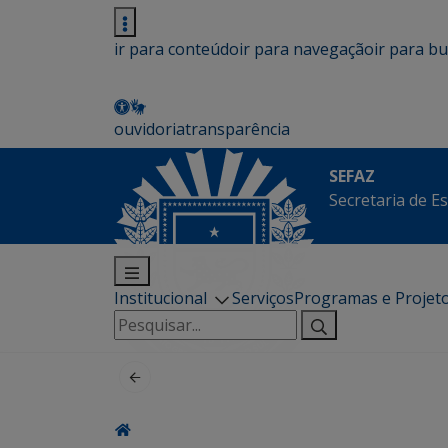
ir para conteúdo
ir para navegação
ir para b
ouvidoria
transparência
SEFAZ
Secretaria de E
Institucional
Serviços
Programas e Projet
Pesquisar
por: