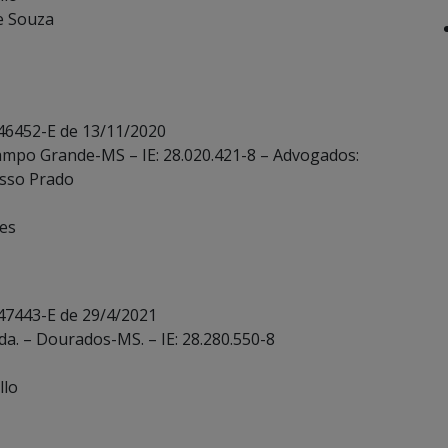
e Souza
 46452-E de 13/11/2020
Campo Grande-MS – IE: 28.020.421-8 – Advogados:
esso Prado
ves
 47443-E de 29/4/2021
da. – Dourados-MS. – IE: 28.280.550-8
llo