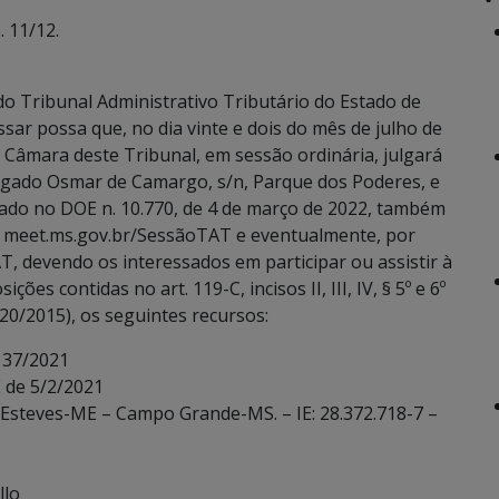
 11/12.
o Tribunal Administrativo Tributário do Estado de
sar possa que, no dia vinte e dois do mês de julho de
ª Câmara deste Tribunal, em sessão ordinária, julgará
legado Osmar de Camargo, s/n, Parque dos Poderes, e
cado no DOE n. 10.770, de 4 de março de 2022, também
co meet.ms.gov.br/SessãoTAT e eventualmente, por
T, devendo os interessados em participar ou assistir à
es contidas no art. 119-C, incisos II, III, IV, § 5º e 6º
20/2015), os seguintes recursos:
 37/2021
 de 5/2/2021
r Esteves-ME – Campo Grande-MS. – IE: 28.372.718-7 –
llo