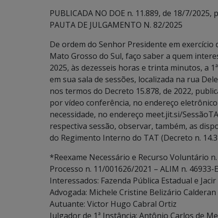
PUBLICADA NO DOE n. 11.889, de 18/7/2025, p.
PAUTA DE JULGAMENTO N. 82/2025
De ordem do Senhor Presidente em exercício d
Mato Grosso do Sul, faço saber a quem interes
2025, às dezesseis horas e trinta minutos, a 1
em sua sala de sessões, localizada na rua De
nos termos do Decreto 15.878, de 2022, publi
por vídeo conferência, no endereço eletrôni
necessidade, no endereço meet.jit.si/SessãoTA
respectiva sessão, observar, também, as disposiçõ
do Regimento Interno do TAT (Decreto n. 14.3
*Reexame Necessário e Recurso Voluntário n.
Processo n. 11/001626/2021 – ALIM n. 46933-E
Interessados: Fazenda Pública Estadual e Jaci
Advogada: Michele Cristine Belizário Calderan
Autuante: Victor Hugo Cabral Ortiz
Julgador de 1ª Instância: Antônio Carlos de Me