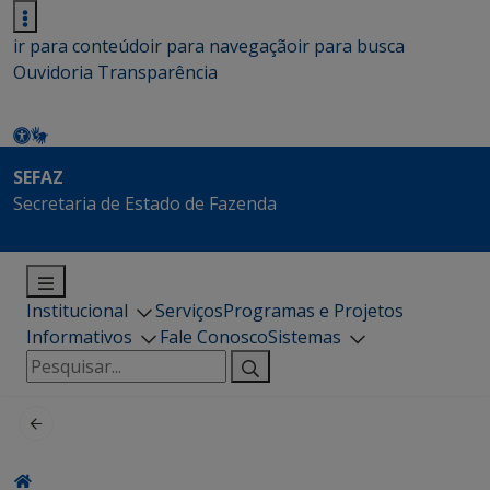
ir para conteúdo
ir para navegação
ir para busca
Ouvidoria
Transparência
SEFAZ
Secretaria de Estado de Fazenda
Institucional
Serviços
Programas e Projetos
Informativos
Fale Conosco
Sistemas
Pesquisar
por: