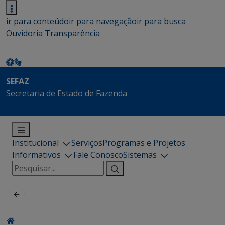
ir para conteúdo
ir para navegação
ir para busca
Ouvidoria
Transparência
SEFAZ
Secretaria de Estado de Fazenda
Institucional
Serviços
Programas e Projetos
Informativos
Fale Conosco
Sistemas
Pesquisar
por: