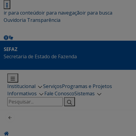
ir para conteúdo
ir para navegação
ir para busca
Ouvidoria
Transparência
SEFAZ
Secretaria de Estado de Fazenda
Institucional
Serviços
Programas e Projetos
Informativos
Fale Conosco
Sistemas
Pesquisar
por: