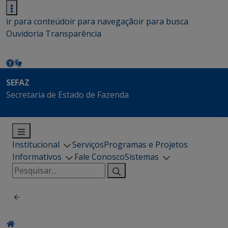
ir para conteúdo
ir para navegação
ir para busca
Ouvidoria
Transparência
SEFAZ
Secretaria de Estado de Fazenda
Institucional
Serviços
Programas e Projetos
Informativos
Fale Conosco
Sistemas
Pesquisar
por: