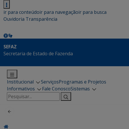
ir para conteúdo
ir para navegação
ir para busca
Ouvidoria
Transparência
SEFAZ
Secretaria de Estado de Fazenda
Institucional
Serviços
Programas e Projetos
Informativos
Fale Conosco
Sistemas
Pesquisar
por: