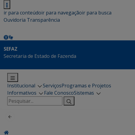
ir para conteúdo
ir para navegação
ir para busca
Ouvidoria
Transparência
SEFAZ
Secretaria de Estado de Fazenda
Institucional
Serviços
Programas e Projetos
Informativos
Fale Conosco
Sistemas
Pesquisar
por: