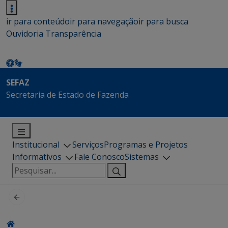
ir para conteúdo
ir para navegação
ir para busca
Ouvidoria
Transparência
SEFAZ
Secretaria de Estado de Fazenda
Institucional
Serviços
Programas e Projetos
Informativos
Fale Conosco
Sistemas
Pesquisar
por: