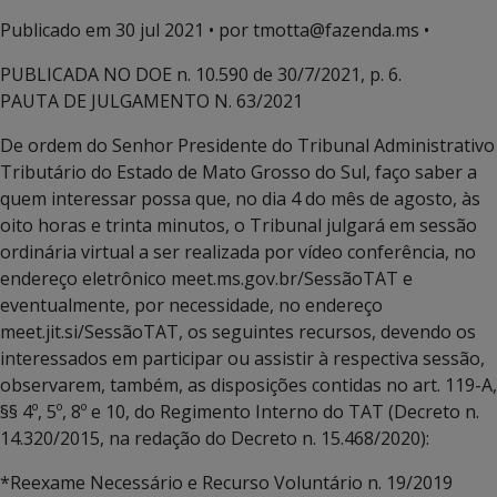
Publicado em
30 jul 2021
• por tmotta@fazenda.ms •
PUBLICADA NO DOE n. 10.590 de 30/7/2021, p. 6.
PAUTA DE JULGAMENTO N. 63/2021
De ordem do Senhor Presidente do Tribunal Administrativo
Tributário do Estado de Mato Grosso do Sul, faço saber a
quem interessar possa que, no dia 4 do mês de agosto, às
oito horas e trinta minutos, o Tribunal julgará em sessão
ordinária virtual a ser realizada por vídeo conferência, no
endereço eletrônico meet.ms.gov.br/SessãoTAT e
eventualmente, por necessidade, no endereço
meet.jit.si/SessãoTAT, os seguintes recursos, devendo os
interessados em participar ou assistir à respectiva sessão,
observarem, também, as disposições contidas no art. 119-A,
§§ 4º, 5º, 8º e 10, do Regimento Interno do TAT (Decreto n.
14.320/2015, na redação do Decreto n. 15.468/2020):
*Reexame Necessário e Recurso Voluntário n. 19/2019