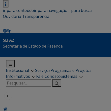
ir para conteúdo
ir para navegação
ir para busca
Ouvidoria
Transparência
SEFAZ
Secretaria de Estado de Fazenda
Institucional
Serviços
Programas e Projetos
Informativos
Fale Conosco
Sistemas
Pesquisar
por: