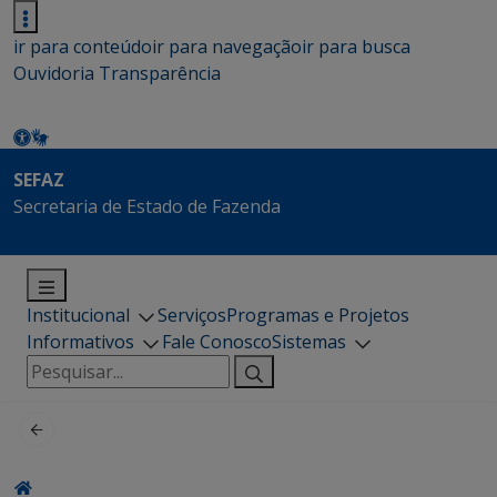
ir para conteúdo
ir para navegação
ir para busca
Ouvidoria
Transparência
SEFAZ
Secretaria de Estado de Fazenda
Institucional
Serviços
Programas e Projetos
Informativos
Fale Conosco
Sistemas
Pesquisar
por: