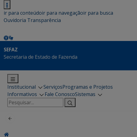
ir para conteúdo
ir para navegação
ir para busca
Ouvidoria
Transparência
SEFAZ
Secretaria de Estado de Fazenda
Institucional
Serviços
Programas e Projetos
Informativos
Fale Conosco
Sistemas
Pesquisar
por: