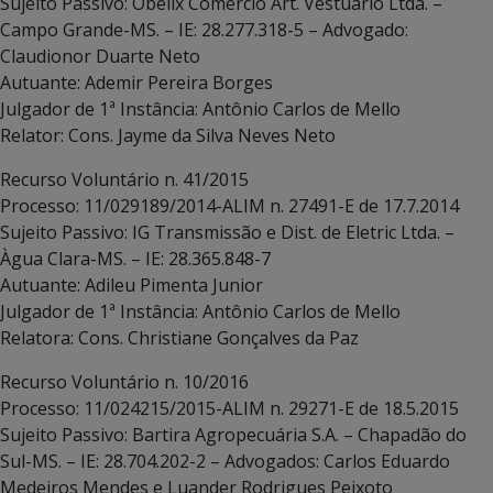
Sujeito Passivo: Obelix Comércio Art. Vestuário Ltda. –
Campo Grande-MS. – IE: 28.277.318-5 – Advogado:
Claudionor Duarte Neto
Autuante: Ademir Pereira Borges
Julgador de 1ª Instância: Antônio Carlos de Mello
Relator: Cons. Jayme da Silva Neves Neto
Recurso Voluntário n. 41/2015
Processo: 11/029189/2014-ALIM n. 27491-E de 17.7.2014
Sujeito Passivo: IG Transmissão e Dist. de Eletric Ltda. –
Àgua Clara-MS. – IE: 28.365.848-7
Autuante: Adileu Pimenta Junior
Julgador de 1ª Instância: Antônio Carlos de Mello
Relatora: Cons. Christiane Gonçalves da Paz
Recurso Voluntário n. 10/2016
Processo: 11/024215/2015-ALIM n. 29271-E de 18.5.2015
Sujeito Passivo: Bartira Agropecuária S.A. – Chapadão do
Sul-MS. – IE: 28.704.202-2 – Advogados: Carlos Eduardo
Medeiros Mendes e Luander Rodrigues Peixoto