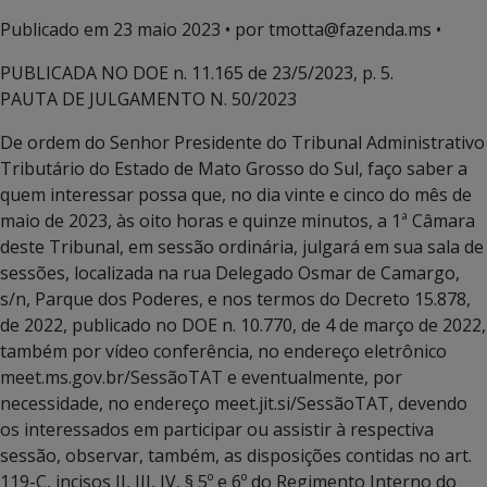
Publicado em
23 maio 2023
• por tmotta@fazenda.ms •
PUBLICADA NO DOE n. 11.165 de 23/5/2023, p. 5.
PAUTA DE JULGAMENTO N. 50/2023
De ordem do Senhor Presidente do Tribunal Administrativo
Tributário do Estado de Mato Grosso do Sul, faço saber a
quem interessar possa que, no dia vinte e cinco do mês de
maio de 2023, às oito horas e quinze minutos, a 1ª Câmara
deste Tribunal, em sessão ordinária, julgará em sua sala de
sessões, localizada na rua Delegado Osmar de Camargo,
s/n, Parque dos Poderes, e nos termos do Decreto 15.878,
de 2022, publicado no DOE n. 10.770, de 4 de março de 2022,
também por vídeo conferência, no endereço eletrônico
meet.ms.gov.br/SessãoTAT e eventualmente, por
necessidade, no endereço meet.jit.si/SessãoTAT, devendo
os interessados em participar ou assistir à respectiva
sessão, observar, também, as disposições contidas no art.
119-C, incisos II, III, IV, § 5º e 6º do Regimento Interno do