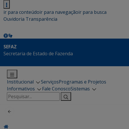
ir para conteúdo
ir para navegação
ir para busca
Ouvidoria
Transparência
SEFAZ
Secretaria de Estado de Fazenda
Institucional
Serviços
Programas e Projetos
Informativos
Fale Conosco
Sistemas
Pesquisar
por: