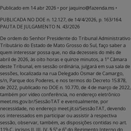
Publicado em
14 abr 2026
• por jaquino@fazenda.ms •
PUBLICADA NO DOE n. 12.127, de 14/4/2026, p. 163/164.
PAUTA DE JULGAMENTO N. 43/2026
De ordem do Senhor Presidente do Tribunal Administrativo
Tributário do Estado de Mato Grosso do Sul, faço saber a
quem interessar possa que, no dia dezesseis do mês de
abril de 2026, às oito horas e quinze minutos, a 1ª Câmara
deste Tribunal, em sessão ordinária, julgará em sua sala de
sessões, localizada na rua Delegado Osmar de Camargo,
s/n, Parque dos Poderes, e nos termos do Decreto 15.878,
de 2022, publicado no DOE n. 10.770, de 4 de março de 2022,
também por vídeo conferência, no endereço eletrônico
meet.ms.gov.br/SessãoTAT e eventualmente, por
necessidade, no endereço meet.jit.si/SessãoTAT, devendo
os interessados em participar ou assistir à respectiva
sessão, observar, também, as disposições contidas no art.
119-C, incisos II, III, IV, § 5º e 6º do Regimento Interno do