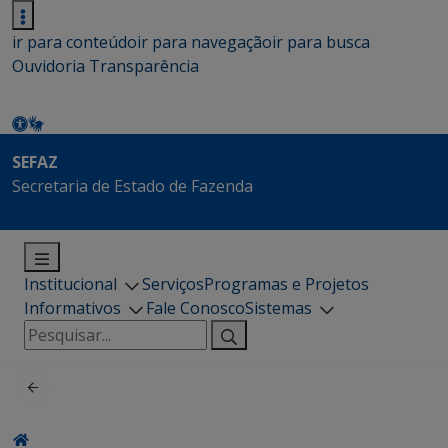
ir para conteúdo
ir para navegação
ir para busca
Ouvidoria
Transparência
SEFAZ
Secretaria de Estado de Fazenda
Institucional
Serviços
Programas e Projetos
Informativos
Fale Conosco
Sistemas
Pesquisar
por: