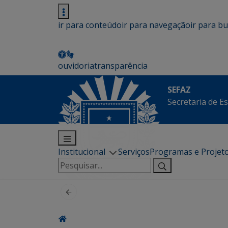
ir para conteúdo
ir para navegação
ir para b
ouvidoria
transparência
SEFAZ
Secretaria de E
Institucional
Serviços
Programas e Projet
Pesquisar
por: