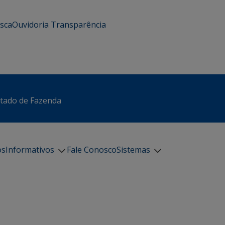
usca
Ouvidoria
Transparência
stado de Fazenda
os
Informativos
Fale Conosco
Sistemas