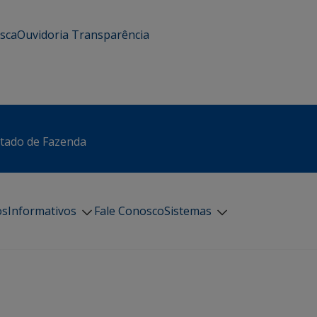
usca
Ouvidoria
Transparência
stado de Fazenda
os
Informativos
Fale Conosco
Sistemas