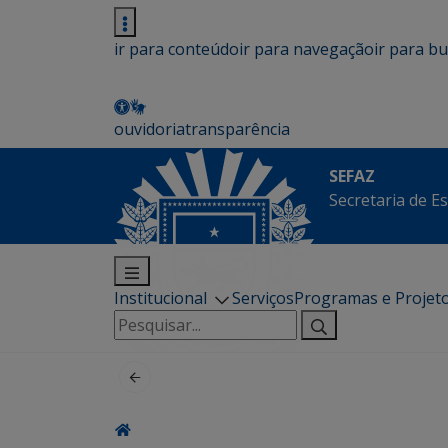
ir para conteúdo
ir para navegação
ir para b
ouvidoria
transparência
SEFAZ
Secretaria de E
Institucional
Serviços
Programas e Projet
Pesquisar
por: