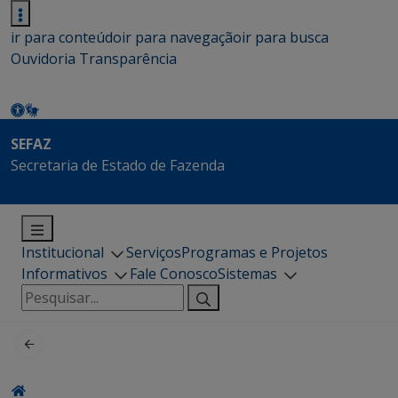
ir para conteúdo
ir para navegação
ir para busca
Ouvidoria
Transparência
SEFAZ
Secretaria de Estado de Fazenda
Institucional
Serviços
Programas e Projetos
Informativos
Fale Conosco
Sistemas
Pesquisar
por: