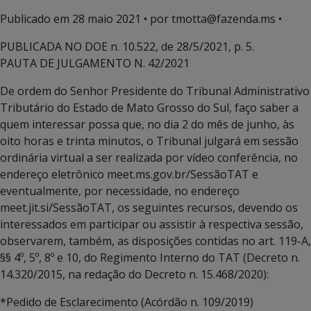
Publicado em
28 maio 2021
• por tmotta@fazenda.ms •
PUBLICADA NO DOE n. 10.522, de 28/5/2021, p. 5.
PAUTA DE JULGAMENTO N. 42/2021
De ordem do Senhor Presidente do Tribunal Administrativo
Tributário do Estado de Mato Grosso do Sul, faço saber a
quem interessar possa que, no dia 2 do mês de junho, às
oito horas e trinta minutos, o Tribunal julgará em sessão
ordinária virtual a ser realizada por vídeo conferência, no
endereço eletrônico meet.ms.gov.br/SessãoTAT e
eventualmente, por necessidade, no endereço
meet.jit.si/SessãoTAT, os seguintes recursos, devendo os
interessados em participar ou assistir à respectiva sessão,
observarem, também, as disposições contidas no art. 119-A,
§§ 4º, 5º, 8º e 10, do Regimento Interno do TAT (Decreto n.
14.320/2015, na redação do Decreto n. 15.468/2020):
*Pedido de Esclarecimento (Acórdão n. 109/2019)