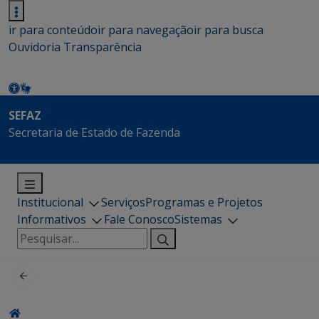
ir para conteúdo
ir para navegação
ir para busca
Ouvidoria
Transparência
SEFAZ
Secretaria de Estado de Fazenda
Institucional
Serviços
Programas e Projetos
Informativos
Fale Conosco
Sistemas
Pesquisar
por: