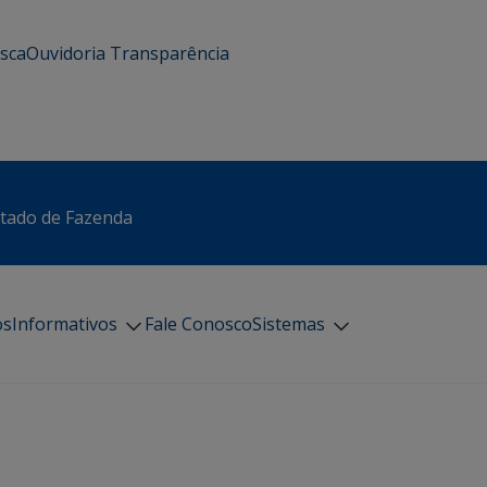
usca
Ouvidoria
Transparência
stado de Fazenda
os
Informativos
Fale Conosco
Sistemas