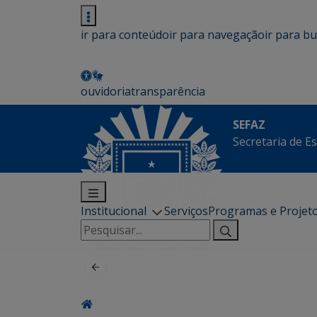
ir para conteúdo
ir para navegação
ir para b
ouvidoria
transparência
SEFAZ
Secretaria de E
Institucional
Serviços
Programas e Projet
Pesquisar
por: