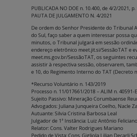
PUBLICADA NO DOE n. 10.400, de 4/2/2021, p. 
PAUTA DE JULGAMENTO N. 4/2021
De ordem do Senhor Presidente do Tribunal A
do Sul, faço saber a quem interessar possa que
minutos, o Tribunal julgará em sessão ordinári
endereço eletrônico meet.jit.si/SessãoTAT e 
meet.ms.gov.br/SessãoTAT, os seguintes recu
assistir à respectiva sessão, observarem, també
e 10, do Regimento Interno do TAT (Decreto n.
*Recurso Voluntário n. 143/2019
Processo n. 11/017661/2018 – ALIM n. 40591-E
Sujeito Passivo: Mineração Corumbaense Reuni
Advogados: Juliana Junqueira Coelho, Nacle Za
Autuante: Silvia Cristina Barbosa Leal
Julgador de 1ª Instância: Luiz Antônio Felician
Relator: Cons. Valter Rodrigues Mariano
Pedido de Vista: Cons. Gigliola Lilian Decarli S