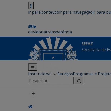
ir para conteúdo
ir para navegação
ir para b
ouvidoria
transparência
SEFAZ
Secretaria de E
Institucional
Serviços
Programas e Projet
Pesquisar
por: