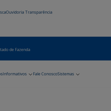
usca
Ouvidoria
Transparência
stado de Fazenda
os
Informativos
Fale Conosco
Sistemas