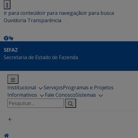
ir para conteúdo
ir para navegação
ir para busca
Ouvidoria
Transparência
SEFAZ
Secretaria de Estado de Fazenda
Institucional
Serviços
Programas e Projetos
Informativos
Fale Conosco
Sistemas
Pesquisar
por: