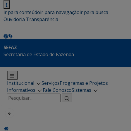
ir para conteúdo
ir para navegação
ir para busca
Ouvidoria
Transparência
SEFAZ
Secretaria de Estado de Fazenda
Institucional
Serviços
Programas e Projetos
Informativos
Fale Conosco
Sistemas
Pesquisar
por: