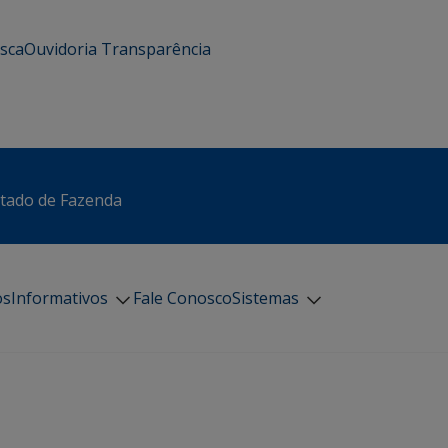
usca
Ouvidoria
Transparência
stado de Fazenda
os
Informativos
Fale Conosco
Sistemas