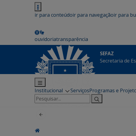
ir para conteúdo
ir para navegação
ir para b
ouvidoria
transparência
SEFAZ
Secretaria de E
Institucional
Serviços
Programas e Projet
Pesquisar
por: