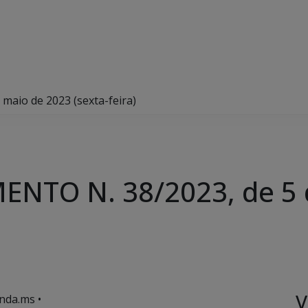
aio de 2023 (sexta-feira)
NTO N. 38/2023, de 5 
V
nda.ms •