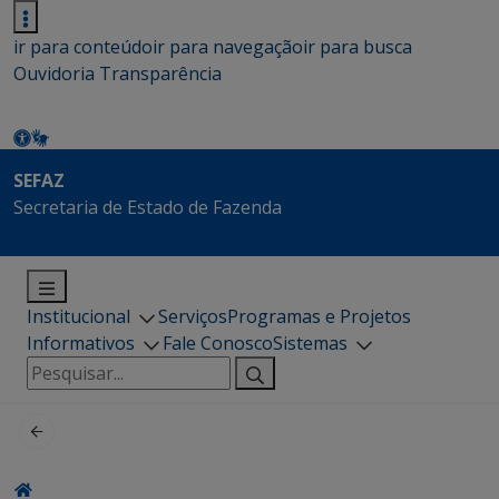
ir para conteúdo
ir para navegação
ir para busca
Ouvidoria
Transparência
SEFAZ
Secretaria de Estado de Fazenda
Institucional
Serviços
Programas e Projetos
Informativos
Fale Conosco
Sistemas
Pesquisar
por: