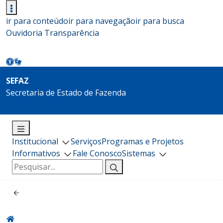
ir para conteúdo
ir para navegação
ir para busca
Ouvidoria
Transparência
SEFAZ
Secretaria de Estado de Fazenda
Institucional
Serviços
Programas e Projetos
Informativos
Fale Conosco
Sistemas
Pesquisar
por: